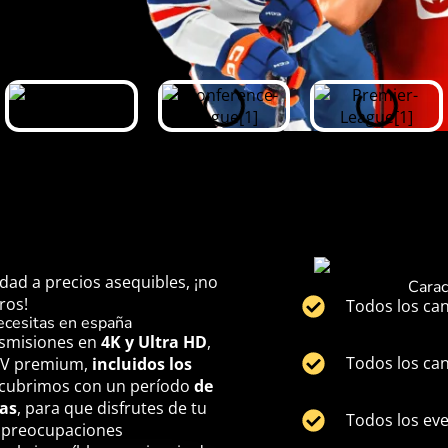
dad a precios asequibles, ¡no
Carac
ros!
Todos los can
ecesitas en españa
nsmisiones en
4K y Ultra HD
,
Todos los can
TV premium,
incluidos los
 cubrimos con un período
de
ías
, para que disfrutes de tu
Todos los ev
 preocupaciones