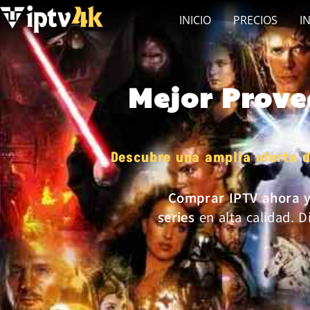
INICIO
PRECIOS
I
Mejor Prov
Descubre una amplia oferta d
Comprar IPTV ahora 
series
en alta calidad. D