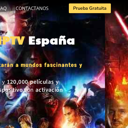
FAQ
CONTACTANOS
Prueba Gratuita
 IPTV
España
rtarán a mundos fascinantes y
o
y
120,000 películas y
spositivo
con
activación