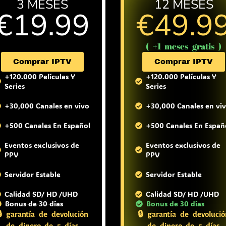
3 MESES
12 MESES
€19.99
€49.9
( +2 meses gratis )
( +1 meses gratis )
Comprar IPTV
Comprar IPTV
+120.000 Películas Y
+120.000 Películas Y
Series
Series
+30,000 Canales en vivo
+30,000 Canales en vi
+500 Canales En Español
+500 Canales En Españ
Eventos exclusivos de
Eventos exclusivos de
PPV
PPV
Servidor Estable
Servidor Estable
Calidad SD/ HD /UHD
Calidad SD/ HD /UHD
Bonus de 30 días
Bonus de 30 días
🔒 garantía de devolución
🔒 garantía de devolució
de dinero de 5 días
de dinero de 5 días