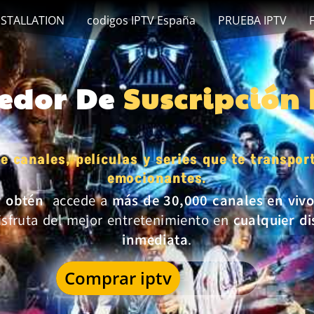
NSTALLATION
codigos IPTV España
PRUEBA IPTV
eedor De
Suscripción
e canales, películas y series que te transpo
emocionantes.
y obtén
accede a
más de 30,000 canales en viv
isfruta del mejor entretenimiento en
cualquier di
inmediata
.
Comprar iptv