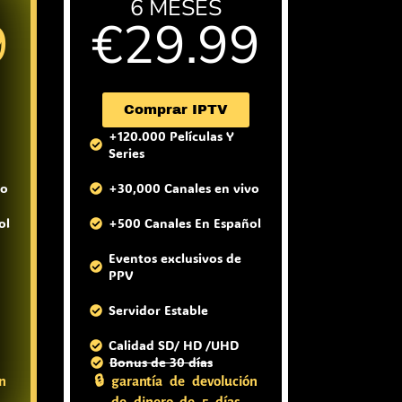
6 MESES
9
€29.99
( +2 meses gratis )
Comprar IPTV
+120.000 Películas Y
Series
vo
+30,000 Canales en vivo
ol
+500 Canales En Español
Eventos exclusivos de
PPV
Servidor Estable
Calidad SD/ HD /UHD
Bonus de 30 días
n
🔒 garantía de devolución
de dinero de 5 días