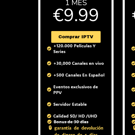
1 MES
€9.99
( +2 meses gratis )
Comprar IPTV
+120.000 Películas Y
Series
+30,000 Canales en vivo
+500 Canales En Español
Eventos exclusivos de
PPV
Servidor Estable
Calidad SD/ HD /UHD
Bonus de 30 días
🔒 garantía de devolución
de dinero de 5 días