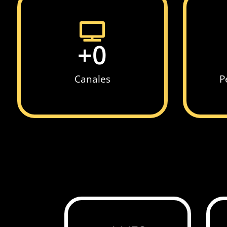
+
0
Canales
P